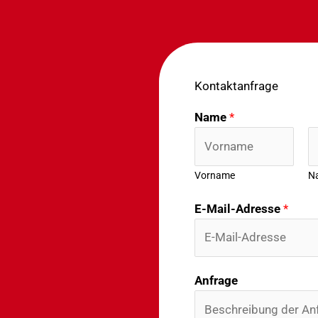
Kontaktanfrage
Name
*
Vorname
N
E-Mail-Adresse
*
A
Anfrage
n
f