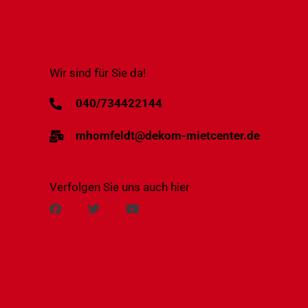
Wir sind für Sie da!
040/734422144
mhomfeldt@dekom-mietcenter.de
Verfolgen Sie uns auch hier
F
T
Y
a
w
o
c
i
u
e
t
t
b
t
u
o
e
b
o
r
e
k